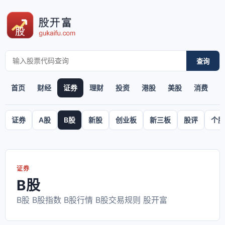
查询
首页
财经
证券
理财
投资
港股
美股
消费
证券
A股
B股
新股
创业板
新三板
股评
个股
证券
B股
B股 B股指数 B股行情 B股交易规则 股开富