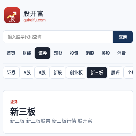
查询
首页
财经
证券
理财
投资
港股
美股
消费
证券
A股
B股
新股
创业板
新三板
股评
个股
证券
新三板
新三板 新三板股票 新三板行情 股开富